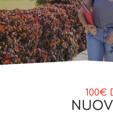
100€ 
NUOVI