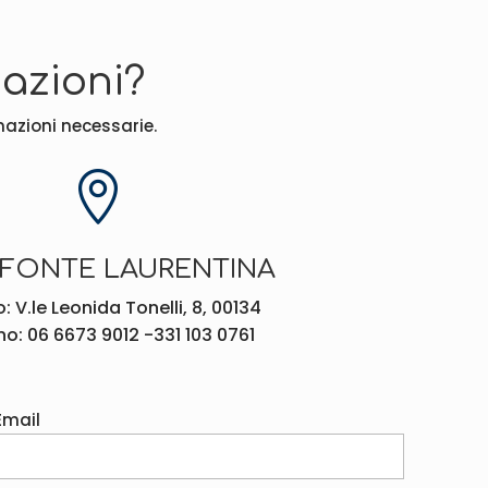
azioni?
rmazioni necessarie.

 FONTE LAURENTINA
o: V.le Leonida Tonelli, 8, 00134
no: 06 6673 9012 -331 103 0761
Email