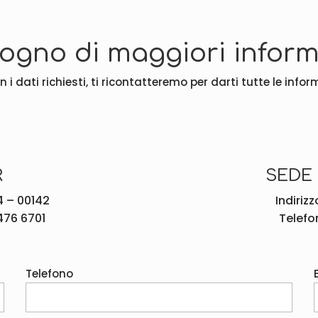
sogno di maggiori inform
 i dati richiesti, ti ricontatteremo per darti tutte le info
R
SEDE
14 – 00142
Indirizz
476 6701
Telefo
Telefono