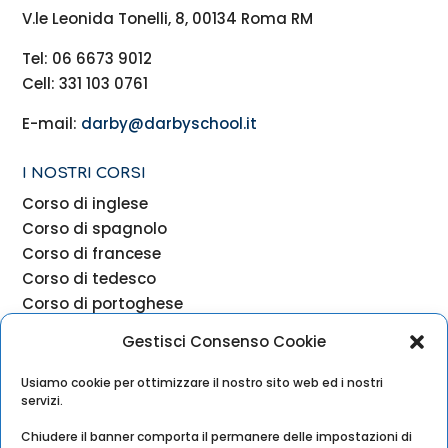
V.le Leonida Tonelli, 8, 00134 Roma RM
Tel: 06 6673 9012
Cell: 331 103 0761
E-mail:
darby@darbyschool.it
I NOSTRI CORSI
Corso di inglese
Corso di spagnolo
Corso di francese
Corso di tedesco
Corso di portoghese
Gestisci Consenso Cookie
Corso di russo
Usiamo cookie per ottimizzare il nostro sito web ed i nostri
Corso di cinese
servizi.
Corso di giapponese
Chiudere il banner comporta il permanere delle impostazioni di